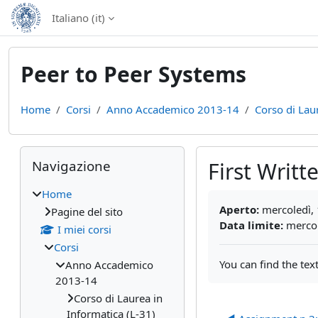
Vai al contenuto principale
Italiano ‎(it)‎
Peer to Peer Systems
Home
Corsi
Anno Accademico 2013-14
Corso di Lau
Blocchi
Salta Navigazione
Navigazione
First Writ
Home
Aggregazione dei cri
Aperto:
mercoledì, 
Pagine del sito
Data limite:
mercol
I miei corsi
Corsi
You can find the tex
Anno Accademico
2013-14
Corso di Laurea in
Informatica (L-31)