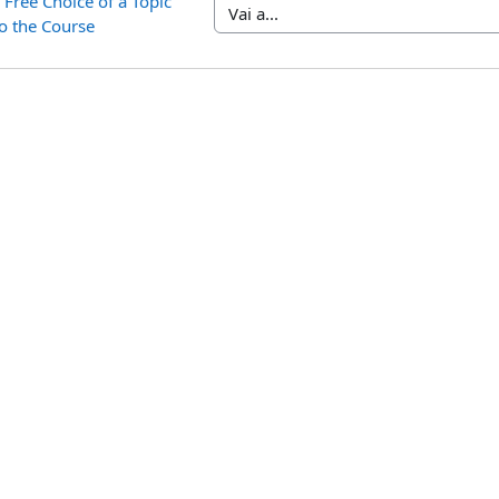
Free Choice of a Topic 
Vai a...
to the Course