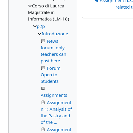
◀︎ Assignment n.3: 
Corso di Laurea
related 
Magistrale in
Informatica (LM-18)
p2p
Introduzione
News
forum: only
teachers can
post here
Forum
Open to
Students
Assignments
Assignment
n.1: Analysis of
the Pastry and
of the ...
Assignment