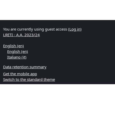
You are currently using guest access (
Log in
)
LRETI - A.A. 2023/24
English ‎(en)‎
English ‎(en)‎
Italiano ‎(it)‎
Data retention summary
Get the mobile app
Switch to the standard theme