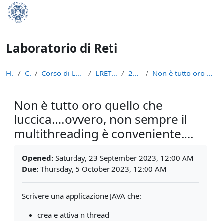
Skip to main content
Laboratorio di Reti
Home
Courses
Corso di Laurea in Informatica (L-31)
LRETI - A.A. 2023/24
21 Settembre
Non è tutto oro quello che luccica….ovvero, non se...
Non è tutto oro quello che
luccica….ovvero, non sempre il
multithreading è conveniente….
Completion requirements
Opened:
Saturday, 23 September 2023, 12:00 AM
Due:
Thursday, 5 October 2023, 12:00 AM
Scrivere una applicazione JAVA che:
crea e attiva n thread