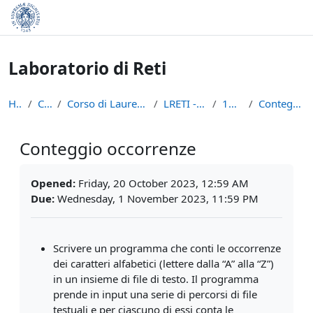
Skip to main content
Laboratorio di Reti
Home
Courses
Corso di Laurea in Informatica (L-31)
LRETI - A.A. 2023/24
19 Ottobre
Conteggio occorrenze
Conteggio occorrenze
Completion requirements
Opened:
Friday, 20 October 2023, 12:59 AM
Due:
Wednesday, 1 November 2023, 11:59 PM
Scrivere un programma che conti le occorrenze
dei caratteri alfabetici (lettere dalla “A” alla “Z”)
in un insieme di file di testo. Il programma
prende in input una serie di percorsi di file
testuali e per ciascuno di essi conta le