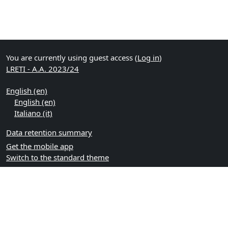
You are currently using guest access (
Log in
)
LRETI - A.A. 2023/24
English ‎(en)‎
English ‎(en)‎
Italiano ‎(it)‎
Data retention summary
Get the mobile app
Switch to the standard theme