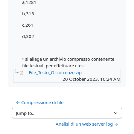
a,1281
b,315
c,261
d,302
…
• si allega un archivio compresso contenente
file testuali per effettuare i test
File_Testo_Occorrenze.zip
20 October 2023, 10:24 AM
← Compressione di file
Jump to...
Analisi di un web server log →