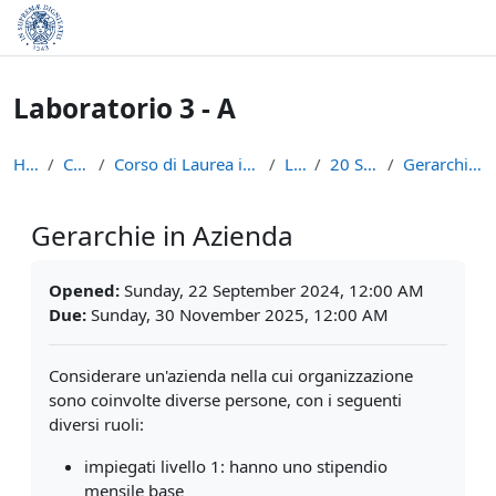
Skip to main content
Laboratorio 3 - A
Home
Courses
Corso di Laurea in Informatica (L-31)
LAB3A
20 Settembre
Gerarchie in Azienda
Gerarchie in Azienda
Completion requirements
Opened:
Sunday, 22 September 2024, 12:00 AM
Due:
Sunday, 30 November 2025, 12:00 AM
Considerare un'azienda nella cui organizzazione
sono coinvolte diverse persone, con i seguenti
diversi ruoli:
impiegati livello 1: hanno uno stipendio
mensile base