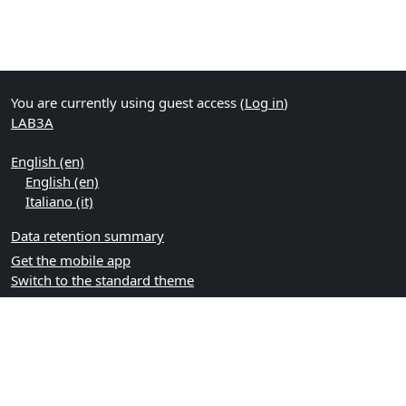
You are currently using guest access (
Log in
)
LAB3A
English ‎(en)‎
English ‎(en)‎
Italiano ‎(it)‎
Data retention summary
Get the mobile app
Switch to the standard theme