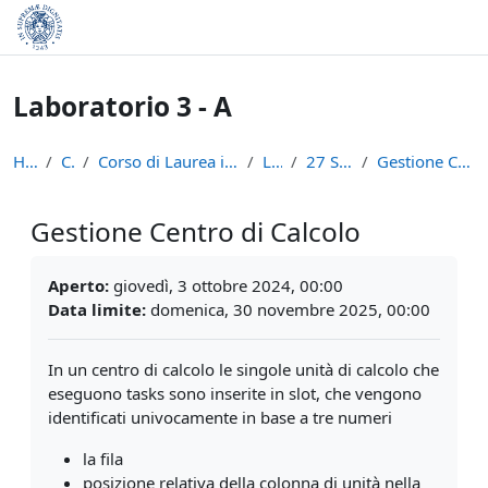
Vai al contenuto principale
Laboratorio 3 - A
Home
Corsi
Corso di Laurea in Informatica (L-31)
LAB3A
27 Settembre
Gestione Centro di Calcolo
Gestione Centro di Calcolo
Aggregazione dei criteri
Aperto:
giovedì, 3 ottobre 2024, 00:00
Data limite:
domenica, 30 novembre 2025, 00:00
In un centro di calcolo le singole unità di calcolo che
eseguono tasks sono inserite in slot, che vengono
identificati univocamente in base a tre numeri
la fila
posizione relativa della colonna di unità nella