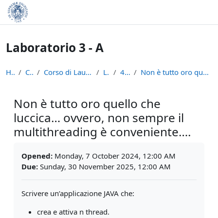
Skip to main content
Laboratorio 3 - A
Home
Courses
Corso di Laurea in Informatica (L-31)
LAB3A
4 Ottobre
Non è tutto oro quello che luccica… ovvero, non se...
Non è tutto oro quello che
luccica… ovvero, non sempre il
multithreading è conveniente….
Completion requirements
Opened:
Monday, 7 October 2024, 12:00 AM
Due:
Sunday, 30 November 2025, 12:00 AM
Scrivere un’applicazione JAVA che:
crea e attiva n thread.