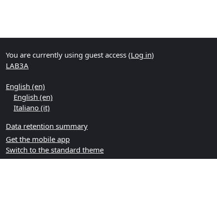
You are currently using guest access (
Log in
)
LAB3A
English ‎(en)‎
English ‎(en)‎
Italiano ‎(it)‎
Data retention summary
Get the mobile app
Switch to the standard theme