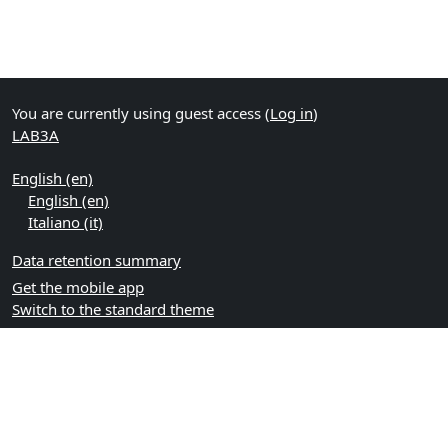
You are currently using guest access (
Log in
)
LAB3A
English ‎(en)‎
English ‎(en)‎
Italiano ‎(it)‎
Data retention summary
Get the mobile app
Switch to the standard theme