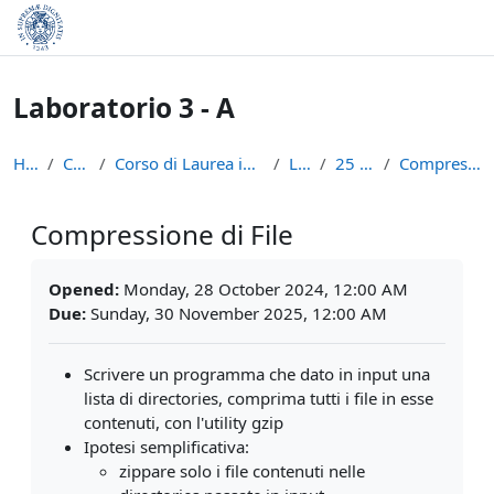
Skip to main content
Laboratorio 3 - A
Home
Courses
Corso di Laurea in Informatica (L-31)
LAB3A
25 Ottobre
Compressione di File
Compressione di File
Completion requirements
Opened:
Monday, 28 October 2024, 12:00 AM
Due:
Sunday, 30 November 2025, 12:00 AM
Scrivere un programma che dato in input una
lista di directories, comprima tutti i file in esse
contenuti, con l'utility gzip
Ipotesi semplificativa:
zippare solo i file contenuti nelle