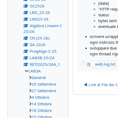
[data]
GC2526
"HTTP requ
LBD_25-26
status
LWS25-26
bytes sent
Algebra Lineare C
eventuale ti
25/26
scrivere un'app
CN (25-26)
ogni indirizzo 
IIA 2026
sviluppare due 
ProgAlgo-C-25
ogni thread rigu
LAB3B-25/26
web.log.txt
RETI2025/26A_1
LAB3A
General
20 Settembre
◀︎ Link al File dei 
27 Settembre
4 Ottobre
14 Ottobre
18 Ottobre
25 Ottobre