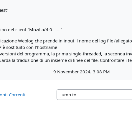
est"
po del client "Mozilla/4.0......."
licazione Weblog che prende in input il nome del log file (allegat
IP è sostituito con l'hostname
versioni del programma, la prima single-threaded, la seconda invec
arda la traduzione di un insieme di linee del file. Confrontare i t
9 November 2024, 3:08 PM
Conti Correnti
Jump to...