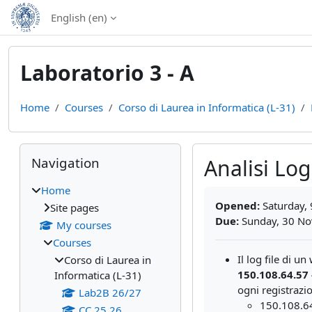
Skip to main content
English ‎(en)‎
Laboratorio 3 - A
Home
Courses
Corso di Laurea in Informatica (L-31)
Blocks
Skip Navigation
Navigation
Analisi Log 
Home
Completion require
Opened:
Saturday,
Site pages
Due:
Sunday, 30 No
My courses
Courses
Il log file di u
Corso di Laurea in
150.108.64.57 
Informatica (L-31)
ogni registrazi
Lab2B 26/27
150.108.64
CC 25 26