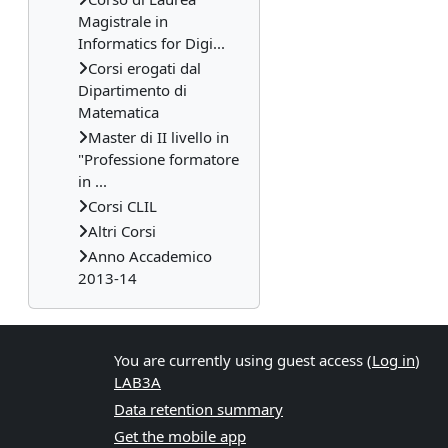
Magistrale in
Informatics for Digi...
Corsi erogati dal
Dipartimento di
Matematica
Master di II livello in
"Professione formatore
in ...
Corsi CLIL
Altri Corsi
Anno Accademico
2013-14
You are currently using guest access (
Log in
)
LAB3A
Data retention summary
Get the mobile app