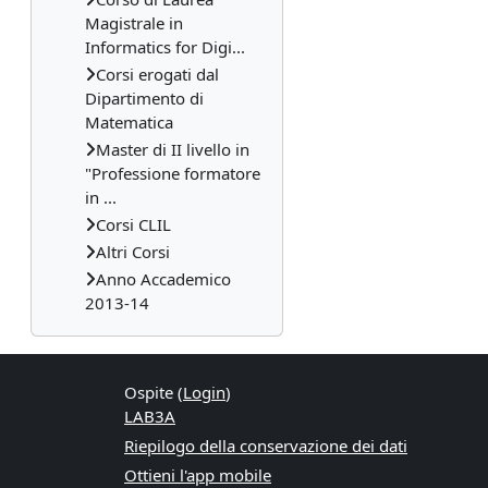
Magistrale in
Informatics for Digi...
Corsi erogati dal
Dipartimento di
Matematica
Master di II livello in
"Professione formatore
in ...
Corsi CLIL
Altri Corsi
Anno Accademico
2013-14
Ospite (
Login
)
LAB3A
Riepilogo della conservazione dei dati
Ottieni l'app mobile