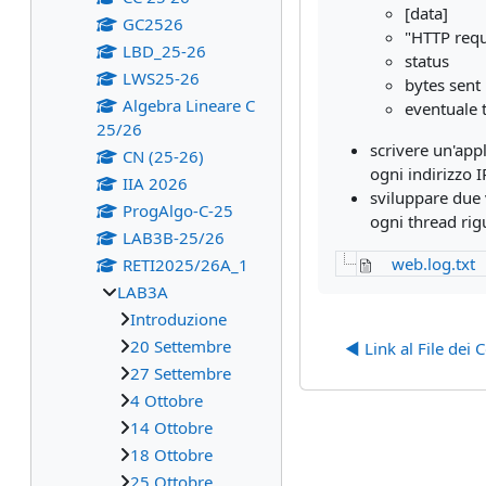
[data]
GC2526
"HTTP requ
LBD_25-26
status
LWS25-26
bytes sent
Algebra Lineare C
eventuale ti
25/26
scrivere un'app
CN (25-26)
ogni indirizzo 
IIA 2026
sviluppare due 
ProgAlgo-C-25
ogni thread rigu
LAB3B-25/26
web.log.txt
RETI2025/26A_1
LAB3A
Introduzione
20 Settembre
◀︎ Link al File dei 
27 Settembre
4 Ottobre
14 Ottobre
18 Ottobre
25 Ottobre