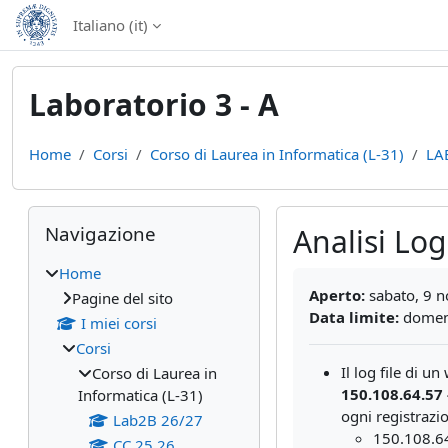
Vai al contenuto principale
Italiano ‎(it)‎
Laboratorio 3 - A
Home
Corsi
Corso di Laurea in Informatica (L-31)
LA
Blocchi
Salta Navigazione
Navigazione
Analisi Log 
Home
Aggregazione dei cri
Aperto:
sabato, 9 
Pagine del sito
Data limite:
domeni
I miei corsi
Corsi
Il log file di u
Corso di Laurea in
150.108.64.57 
Informatica (L-31)
ogni registrazi
Lab2B 26/27
150.108.64
CC 25 26