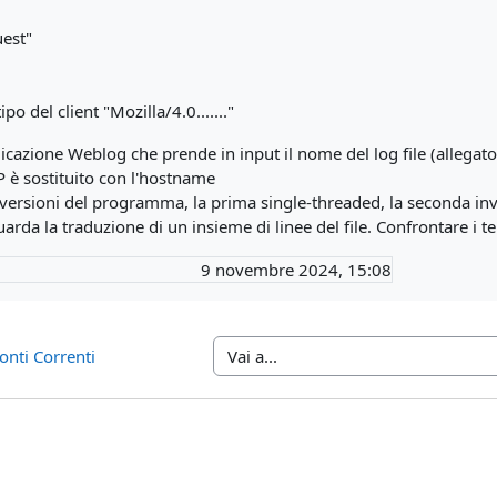
est"
po del client "Mozilla/4.0......."
licazione Weblog che prende in input il nome del log file (allegat
IP è sostituito con l'hostname
versioni del programma, la prima single-threaded, la seconda invec
arda la traduzione di un insieme di linee del file. Confrontare i t
9 novembre 2024, 15:08
Conti Correnti
Vai a...