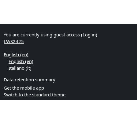
You are currently using guest access (
Log in
)
LWS2425
English ‎(en)‎
English ‎(en)‎
Italiano ‎(it)‎
Data retention summary
Get the mobile app
Switch to the standard theme