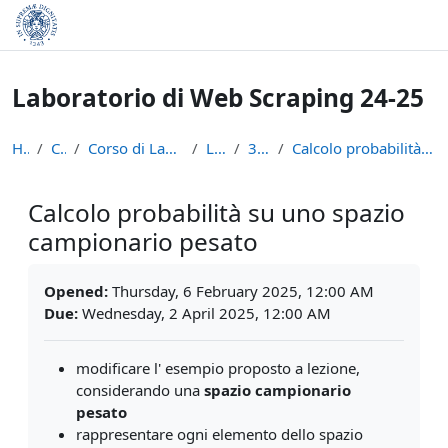
Skip to main content
Laboratorio di Web Scraping 24-25
Home
Courses
Corso di Laurea in Informatica (L-31)
LWS2425
3 Febbraio
Calcolo probabilità su uno spazio campionario pesato
Calcolo probabilità su uno spazio
campionario pesato
Completion requirements
Opened:
Thursday, 6 February 2025, 12:00 AM
Due:
Wednesday, 2 April 2025, 12:00 AM
modificare l' esempio proposto a lezione,
considerando una
spazio campionario
pesato
rappresentare ogni elemento dello spazio