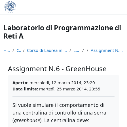
Vai al contenuto principale
Laboratorio di Programmazione di
Reti A
Home
Corsi
Corso di Laurea in Informatica (L-31)
LPR - A
Assignment N.6 - GreenHouse
Assignment N.6 - GreenHouse
Aggregazione dei criteri
Aperto:
mercoledì, 12 marzo 2014, 23:20
Data limite:
martedì, 25 marzo 2014, 23:55
Si vuole simulare il comportamento di
una centralina di controllo di una serra
(
greenhouse
). La centralina deve: