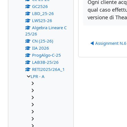
Ogni cliente acqu
GC2526
qual caso effett
LBD_25-26
versione di Thea
LWS25-26
Algebra Lineare C
25/26
CN (25-26)
◀︎ Assignment N.6
IIA 2026
ProgAlgo-C-25
LAB3B-25/26
RETI2025/26A_1
LPR - A