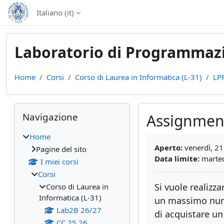
Vai al contenuto principale
Italiano ‎(it)‎
Laboratorio di Programmazi
Home
Corsi
Corso di Laurea in Informatica (L-31)
LPR
Blocchi
Salta Navigazione
Navigazione
Assignment
Home
Aggregazione dei cri
Aperto:
venerdì, 21
Pagine del sito
Data limite:
marted
I miei corsi
Corsi
Si vuole realizz
Corso di Laurea in
Informatica (L-31)
un massimo num
Lab2B 26/27
di acquistare un
CC 25 26