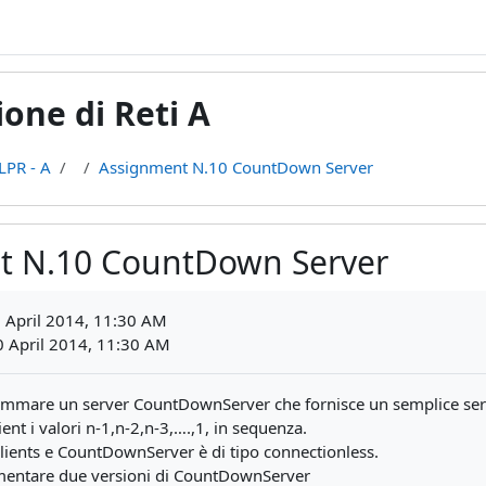
one di Reti A
LPR - A
Assignment N.10 CountDown Server
t N.10 CountDown Server
ments
 April 2014, 11:30 AM
 April 2014, 11:30 AM
ammare un server CountDownServer che fornisce un semplice servizi
ient i valori n-1,n-2,n-3,….,1, in sequenza.
 clients e CountDownServer è di tipo connectionless.
ementare due versioni di CountDownServer