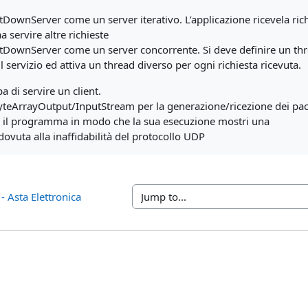
tDownServer come un server iterativo. L’applicazione riceve
la ric
a
a servire altre richieste
ntDownServer come un server concorrente. Si deve definire
un thr
il servizio ed attiva un thread diverso per ogni richiesta ricevuta.
a di servire un client.
 ByteArrayOutput/InputStream per la generazione/ricezione dei pac
e il programma in modo che la sua esecuzione mostri una
 dovuta alla inaffidabilità del protocollo UDP
- Asta Elettronica
Jump to...