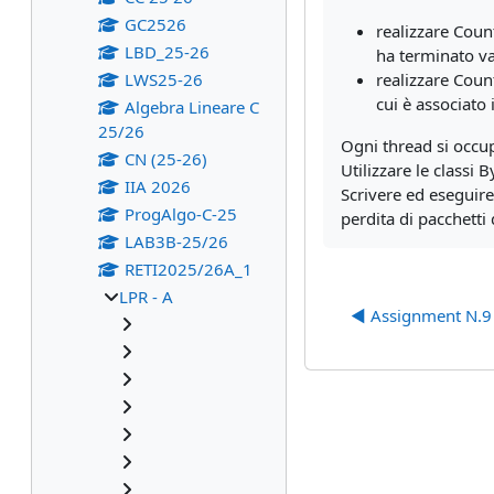
GC2526
realizzare Coun
LBD_25-26
ha terminato v
LWS25-26
realizzare Cou
cui è
associato 
Algebra Lineare C
25/26
Ogni thread si occup
CN (25-26)
Utilizzare le classi
IIA 2026
Scrivere ed eseguir
ProgAlgo-C-25
perdita di pacchetti
LAB3B-25/26
RETI2025/26A_1
LPR - A
◀︎ Assignment N.9 