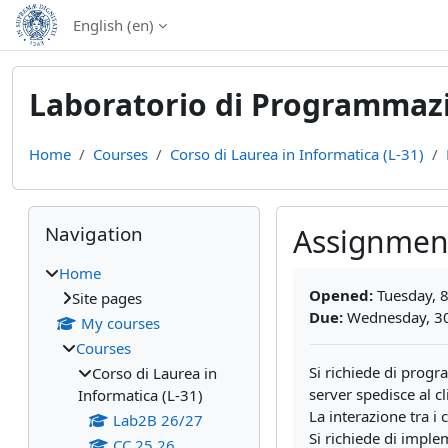
Skip to main content
English ‎(en)‎
Laboratorio di Programmazi
Home
Courses
Corso di Laurea in Informatica (L-31)
Blocks
Skip Navigation
Navigation
Assignmen
Home
Completion require
Opened:
Tuesday, 8
Site pages
Due:
Wednesday, 30
My courses
Courses
Si richiede di progr
Corso di Laurea in
server spedisce al cl
Informatica (L-31)
La interazione tra i
Lab2B 26/27
Si richiede di impl
CC 25 26