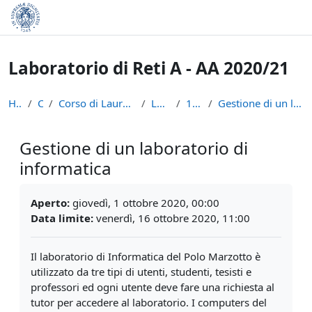
Vai al contenuto principale
Laboratorio di Reti A - AA 2020/21
Home
Corsi
Corso di Laurea in Informatica (L-31)
LPR-A2021
1 Ottobre
Gestione di un laboratorio di informatica
Gestione di un laboratorio di
informatica
Aggregazione dei criteri
Aperto:
giovedì, 1 ottobre 2020, 00:00
Data limite:
venerdì, 16 ottobre 2020, 11:00
Il laboratorio di Informatica del Polo Marzotto è
utilizzato da tre tipi di utenti,
studenti, tesisti e
professori ed ogni utente deve fare una richiesta al
tutor per
accedere al laboratorio. I computers del