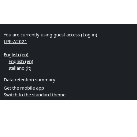
You are currently using guest access (
Log in
)
LPR-A2021
English ‎(en)‎
English ‎(en)‎
Italiano ‎(it)‎
Data retention summary
Get the mobile app
Switch to the standard theme