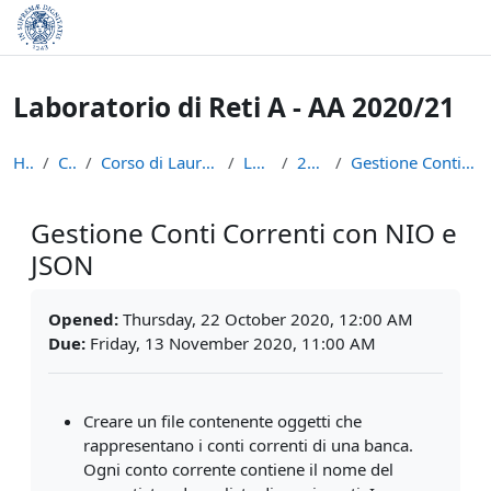
Skip to main content
Laboratorio di Reti A - AA 2020/21
Home
Courses
Corso di Laurea in Informatica (L-31)
LPR-A2021
22 Ottobre
Gestione Conti Correnti con NIO e JSON
Gestione Conti Correnti con NIO e
JSON
Completion requirements
Opened:
Thursday, 22 October 2020, 12:00 AM
Due:
Friday, 13 November 2020, 11:00 AM
Creare un file contenente oggetti che
rappresentano i conti correnti di una
banca.
Ogni conto corrente contiene il nome del