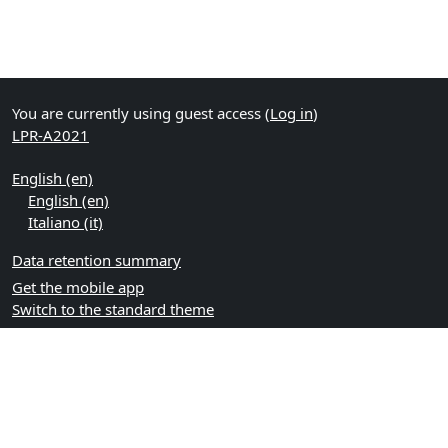
You are currently using guest access (
Log in
)
LPR-A2021
English ‎(en)‎
English ‎(en)‎
Italiano ‎(it)‎
Data retention summary
Get the mobile app
Switch to the standard theme