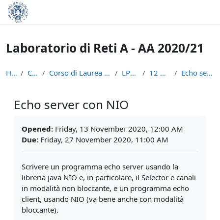
Skip to main content
Laboratorio di Reti A - AA 2020/21
Home
Courses
Corso di Laurea in Informatica (L-31)
LPR-A2021
12 Novembre
Echo server con NIO
Echo server con NIO
Completion requirements
Opened:
Friday, 13 November 2020, 12:00 AM
Due:
Friday, 27 November 2020, 11:00 AM
Scrivere un programma echo server usando la
libreria java NIO e, in
particolare, il Selector e canali
in modalità non bloccante, e un programma
echo
client, usando NIO (va bene anche con modalità
bloccante).