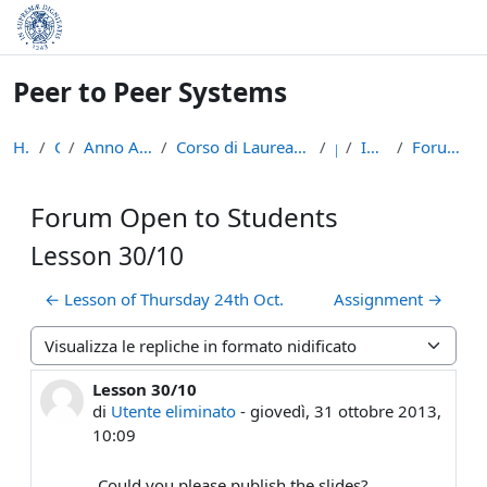
Vai al contenuto principale
Peer to Peer Systems
Home
Corsi
Anno Accademico 2013-14
Corso di Laurea Magistrale in Informatica (LM-18)
p2p
Introduzione
Forum Open to Students
Forum Open to Students
Lesson 30/10
← Lesson of Thursday 24th Oct.
Assignment →
Modalità visualizzazione
Lesson 30/10
Numero di risposte: 0
di
Utente eliminato
-
giovedì, 31 ottobre 2013,
10:09
Could you please publish the slides?