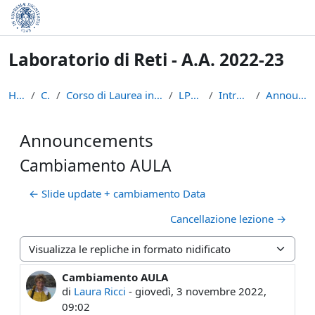
Vai al contenuto principale
Laboratorio di Reti - A.A. 2022-23
Home
Corsi
Corso di Laurea in Informatica (L-31)
LPR-22-23
Introduzione
Announcements
Announcements
Cambiamento AULA
← Slide update + cambiamento Data
Cancellazione lezione →
Modalità visualizzazione
Cambiamento AULA
Numero di risposte: 0
di
Laura Ricci
-
giovedì, 3 novembre 2022,
09:02