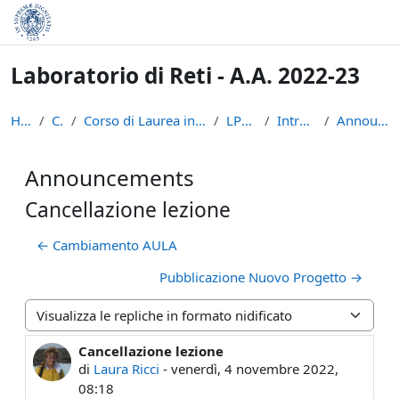
Vai al contenuto principale
Laboratorio di Reti - A.A. 2022-23
Home
Corsi
Corso di Laurea in Informatica (L-31)
LPR-22-23
Introduzione
Announcements
Announcements
Cancellazione lezione
← Cambiamento AULA
Pubblicazione Nuovo Progetto →
Modalità visualizzazione
Cancellazione lezione
Numero di risposte: 0
di
Laura Ricci
-
venerdì, 4 novembre 2022,
08:18