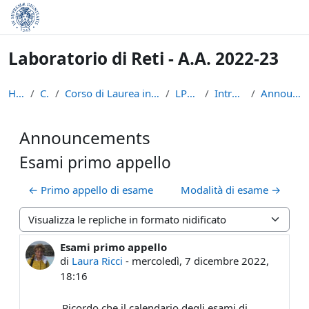
Vai al contenuto principale
Laboratorio di Reti - A.A. 2022-23
Home
Corsi
Corso di Laurea in Informatica (L-31)
LPR-22-23
Introduzione
Announcements
Announcements
Esami primo appello
← Primo appello di esame
Modalità di esame →
Modalità visualizzazione
Esami primo appello
Numero di risposte: 0
di
Laura Ricci
-
mercoledì, 7 dicembre 2022,
18:16
Ricordo che il calendario degli esami di