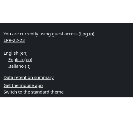
You are currently using guest access (
Log in
)
LPR-22-23
English ‎(en)‎
English ‎(en)‎
Italiano ‎(it)‎
Data retention summary
Get the mobile app
Switch to the standard theme