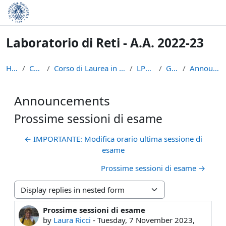
Skip to main content
Laboratorio di Reti - A.A. 2022-23
Home
Courses
Corso di Laurea in Informatica (L-31)
LPR-22-23
General
Announcements
Announcements
Prossime sessioni di esame
← IMPORTANTE: Modifica orario ultima sessione di
esame
Prossime sessioni di esame →
Display mode
Prossime sessioni di esame
Number of replies: 0
by
Laura Ricci
-
Tuesday, 7 November 2023,