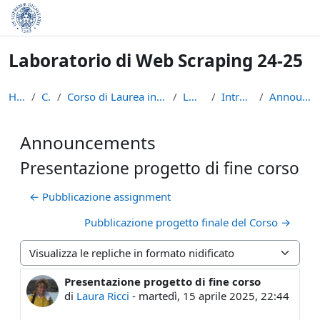
Vai al contenuto principale
Laboratorio di Web Scraping 24-25
Home
Corsi
Corso di Laurea in Informatica (L-31)
LWS2425
Introduzione
Announcements
Announcements
Presentazione progetto di fine corso
← Pubblicazione assignment
Pubblicazione progetto finale del Corso →
Modalità visualizzazione
Presentazione progetto di fine corso
Numero di risposte: 0
di
Laura Ricci
-
martedì, 15 aprile 2025, 22:44