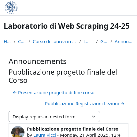
Skip to main content
Laboratorio di Web Scraping 24-25
Home
Courses
Corso di Laurea in Informatica (L-31)
LWS2425
General
Announcements
Announcements
Pubblicazione progetto finale del
Corso
← Presentazione progetto di fine corso
Pubblicazione Registrazioni Lezioni →
Display mode
Pubblicazione progetto finale del Corso
Number of replies: 0
by
Laura Ricci
-
Monday, 21 April 2025, 12:41