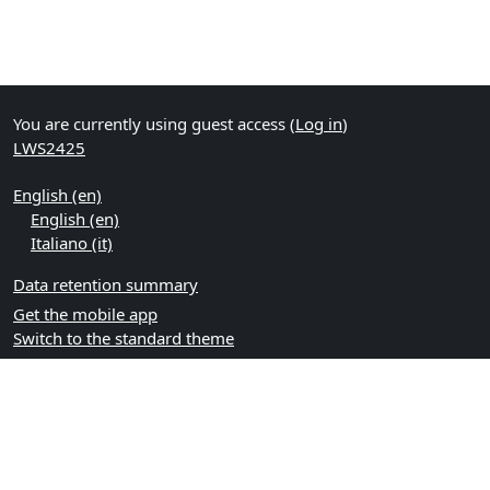
You are currently using guest access (
Log in
)
LWS2425
English ‎(en)‎
English ‎(en)‎
Italiano ‎(it)‎
Data retention summary
Get the mobile app
Switch to the standard theme