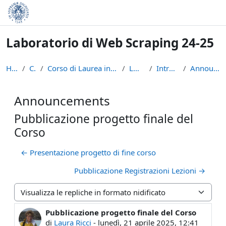
Vai al contenuto principale
Laboratorio di Web Scraping 24-25
Home
Corsi
Corso di Laurea in Informatica (L-31)
LWS2425
Introduzione
Announcements
Announcements
Pubblicazione progetto finale del
Corso
← Presentazione progetto di fine corso
Pubblicazione Registrazioni Lezioni →
Modalità visualizzazione
Pubblicazione progetto finale del Corso
Numero di risposte: 0
di
Laura Ricci
-
lunedì, 21 aprile 2025, 12:41