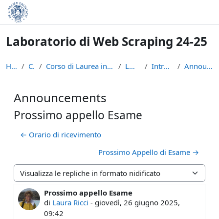
Vai al contenuto principale
Laboratorio di Web Scraping 24-25
Home
Corsi
Corso di Laurea in Informatica (L-31)
LWS2425
Introduzione
Announcements
Announcements
Prossimo appello Esame
← Orario di ricevimento
Prossimo Appello di Esame →
Modalità visualizzazione
Prossimo appello Esame
Numero di risposte: 0
di
Laura Ricci
-
giovedì, 26 giugno 2025,
09:42