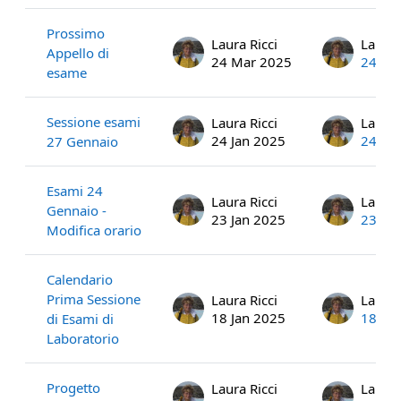
Prossimo
Laura Ricci
Laura 
Appello di
24 Mar 2025
24 Ma
esame
Sessione esami
Laura Ricci
Laura 
24 Jan 2025
24 Ja
27 Gennaio
Esami 24
Laura Ricci
Laura 
Gennaio -
23 Jan 2025
23 Ja
Modifica orario
Calendario
Prima Sessione
Laura Ricci
Laura 
18 Jan 2025
18 Ja
di Esami di
Laboratorio
Progetto
Laura Ricci
Laura 