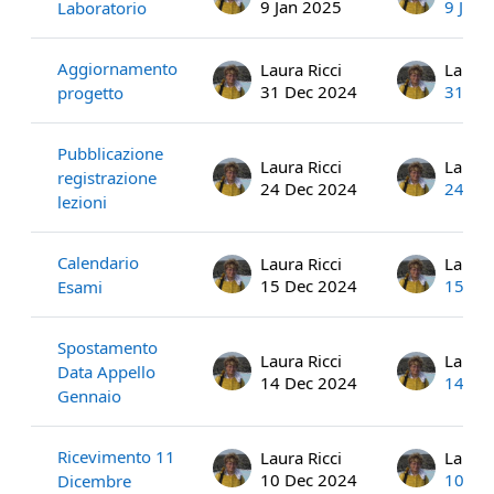
9 Jan 2025
9 Jan 
Laboratorio
Aggiornamento
Laura Ricci
Laura 
31 Dec 2024
31 De
progetto
Pubblicazione
Laura Ricci
Laura 
registrazione
24 Dec 2024
24 De
lezioni
Calendario
Laura Ricci
Laura 
15 Dec 2024
15 De
Esami
Spostamento
Laura Ricci
Laura 
Data Appello
14 Dec 2024
14 De
Gennaio
Ricevimento 11
Laura Ricci
Laura 
10 Dec 2024
10 De
Dicembre