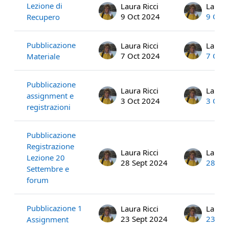
Lezione di
Laura Ricci
Laura 
9 Oct 2024
9 Oct
Recupero
Pubblicazione
Laura Ricci
Laura 
7 Oct 2024
7 Oct
Materiale
Pubblicazione
Laura Ricci
Laura 
assignment e
3 Oct 2024
3 Oct
registrazioni
Pubblicazione
Registrazione
Laura Ricci
Laura 
Lezione 20
28 Sept 2024
28 Se
Settembre e
forum
Pubblicazione 1
Laura Ricci
Laura 
23 Sept 2024
23 Se
Assignment