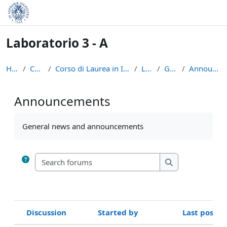
Skip to main content
Laboratorio 3 - A
Home
Courses
Corso di Laurea in Informatica (L-31)
LAB3A
General
Announcements
Announcements
Completion requirements
General news and announcements
Search forums
Search forums
Discussion
Started by
Last post
Status