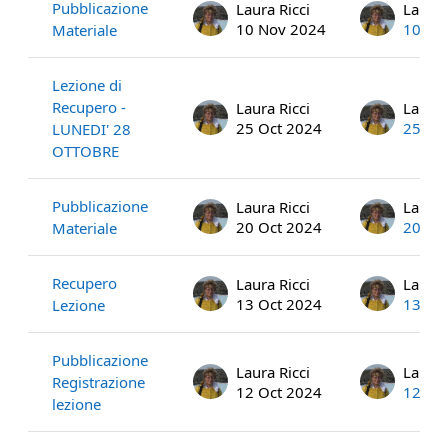
Pubblicazione
Laura Ricci
Laura 
10 Nov 2024
10 No
Materiale
Lezione di
Recupero -
Laura Ricci
Laura 
25 Oct 2024
25 Oc
LUNEDI' 28
OTTOBRE
Pubblicazione
Laura Ricci
Laura 
20 Oct 2024
20 Oc
Materiale
Recupero
Laura Ricci
Laura 
13 Oct 2024
13 Oc
Lezione
Pubblicazione
Laura Ricci
Laura 
Registrazione
12 Oct 2024
12 Oc
lezione