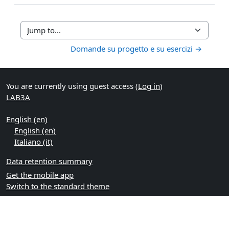
Jump to...
Domande su progetto e su esercizi →
You are currently using guest access (
Log in
)
LAB3A
English ‎(en)‎
English ‎(en)‎
Italiano ‎(it)‎
Data retention summary
Get the mobile app
Switch to the standard theme