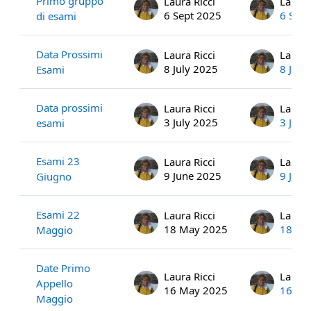
Primo gruppo
Laura Ricci
Laura 
6 Sept 2025
6 Sep
di esami
Data Prossimi
Laura Ricci
Laura 
8 July 2025
8 July
Esami
Data prossimi
Laura Ricci
Laura 
3 July 2025
3 July
esami
Esami 23
Laura Ricci
Laura 
9 June 2025
9 Jun
Giugno
Esami 22
Laura Ricci
Laura 
18 May 2025
18 Ma
Maggio
Date Primo
Laura Ricci
Laura 
Appello
16 May 2025
16 Ma
Maggio