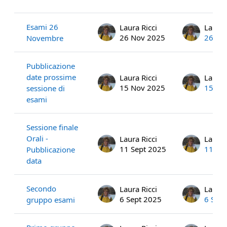
List of discussions. Showing 35 of 3
Esami 26
Laura Ricci
Laura 
26 Nov 2025
26 No
Novembre
Pubblicazione
date prossime
Laura Ricci
Laura 
15 Nov 2025
15 No
sessione di
esami
Sessione finale
Orali -
Laura Ricci
Laura 
11 Sept 2025
11 Se
Pubblicazione
data
Secondo
Laura Ricci
Laura 
6 Sept 2025
6 Sep
gruppo esami