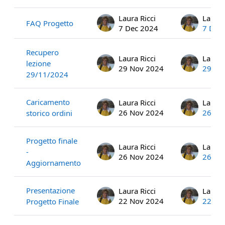
Laura Ricci
Laura 
FAQ Progetto
7 Dec 2024
7 Dec
Recupero
Laura Ricci
Laura 
lezione
29 Nov 2024
29 No
29/11/2024
Caricamento
Laura Ricci
Laura 
26 Nov 2024
26 No
storico ordini
Progetto finale
Laura Ricci
Laura 
-
26 Nov 2024
26 No
Aggiornamento
Presentazione
Laura Ricci
Laura 
22 Nov 2024
22 No
Progetto Finale