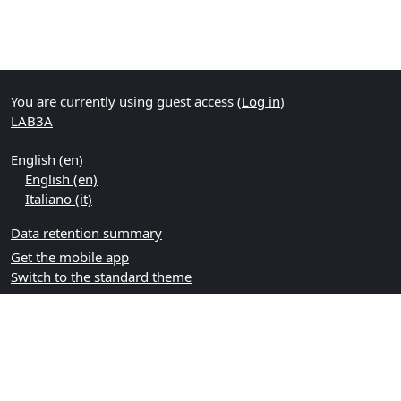
You are currently using guest access (
Log in
)
LAB3A
English ‎(en)‎
English ‎(en)‎
Italiano ‎(it)‎
Data retention summary
Get the mobile app
Switch to the standard theme