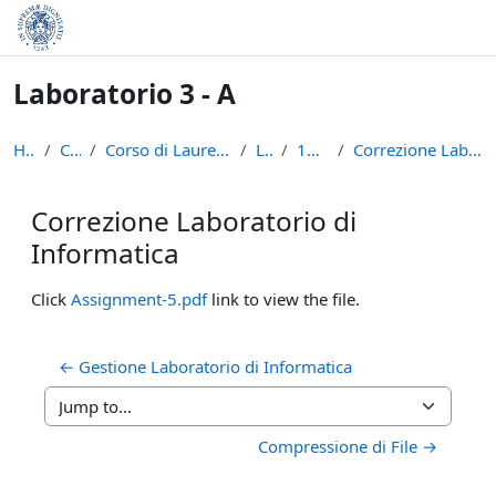
Skip to main content
Laboratorio 3 - A
Home
Courses
Corso di Laurea in Informatica (L-31)
LAB3A
18 Ottobre
Correzione Laboratorio di Informatica
Correzione Laboratorio di
Informatica
Completion requirements
Click
Assignment-5.pdf
link to view the file.
← Gestione Laboratorio di Informatica
Jump to...
Compressione di File →