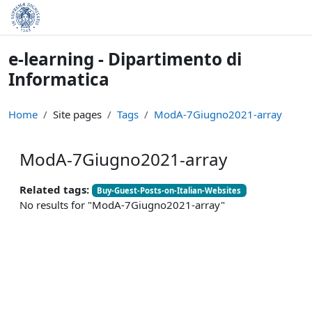
Skip to main content
e-learning - Dipartimento di
Informatica
Home
Site pages
Tags
ModA-7Giugno2021-array
ModA-7Giugno2021-array
Related tags:
Buy-Guest-Posts-on-Italian-Websites
No results for "ModA-7Giugno2021-array"