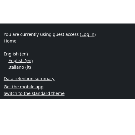
You are currently using guest access (
Log in
)
Home
English ‎(en)‎
English ‎(en)‎
Italiano ‎(it)‎
Data retention summary
Get the mobile app
Switch to the standard theme