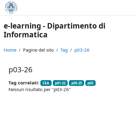
Vai al contenuto principale
e-learning - Dipartimento di
Informatica
Home
Pagine del sito
Tag
p03-26
p03-26
Tag correlati:
CkA
p01-22
p05-25
p03
Nessun risultato per "p03-26"