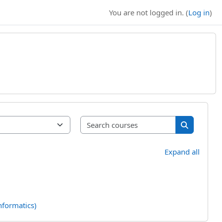
You are not logged in. (
Log in
)
Search cours
Search cou
Expand all
nformatics)