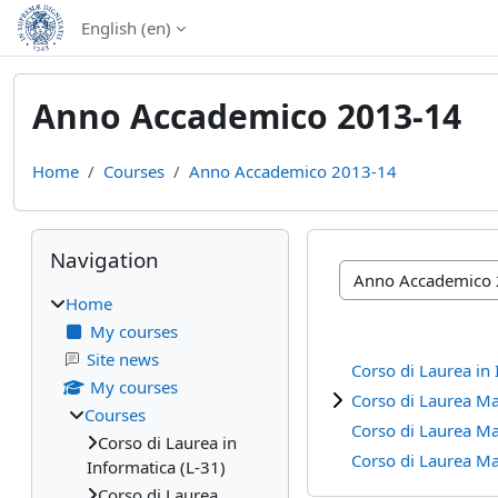
Skip to main content
English ‎(en)‎
Anno Accademico 2013-14
Home
Courses
Anno Accademico 2013-14
Blocks
Skip Navigation
Navigation
Course categories
Home
My courses
Site news
Corso di Laurea in 
My courses
Corso di Laurea Ma
Courses
Corso di Laurea Ma
Corso di Laurea in
Corso di Laurea Mag
Informatica (L-31)
Corso di Laurea