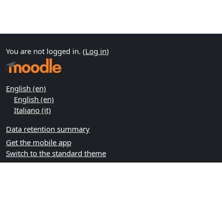
You are not logged in. (
Log in
)
English ‎(en)‎
English ‎(en)‎
Italiano ‎(it)‎
Data retention summary
Get the mobile app
Switch to the standard theme