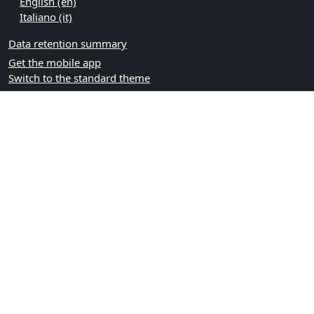
English ‎(en)‎
Italiano ‎(it)‎
Data retention summary
Get the mobile app
Switch to the standard theme