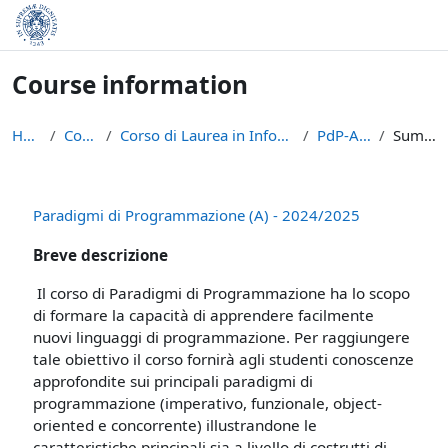
Skip to main content
Course information
Home
Courses
Corso di Laurea in Informatica (L-31)
PdP-A-2024
Summary
Paradigmi di Programmazione (A) - 2024/2025
Breve descrizione
Il corso di Paradigmi di Programmazione ha lo scopo
di formare la capacità di apprendere facilmente
nuovi linguaggi di programmazione. Per raggiungere
tale obiettivo il corso fornirà agli studenti conoscenze
approfondite sui principali paradigmi di
programmazione (imperativo, funzionale, object-
oriented e concorrente) illustrandone le
caratteristiche principali sia a livello di costrutti di