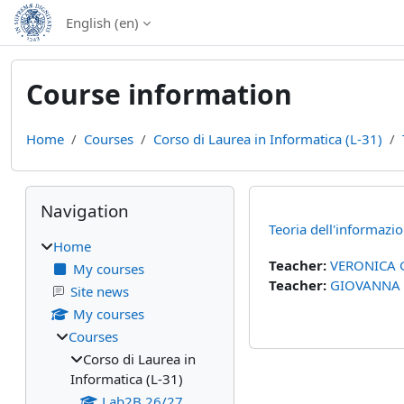
Skip to main content
English ‎(en)‎
Course information
Home
Courses
Corso di Laurea in Informatica (L-31)
Blocks
Skip Navigation
Navigation
Teoria dell'informaz
Home
Teacher:
VERONICA 
My courses
Teacher:
GIOVANNA
Site news
My courses
Courses
Corso di Laurea in
Informatica (L-31)
Lab2B 26/27