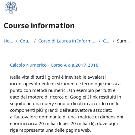
Skip to main content
Course information
Home
Courses
Corso di Laurea in Informatica (L-31)
CN-A
Summary
Calcolo Numerico - Corso A a.a.2017-2018
Nella vita di tutti i giorni è inevitabile avvalersi
inconsapevolmente di strumenti e tecnologie messi a
punto con metodi numerici. Un esempio per tutti è
dato dal motore di ricerca di Google! I link restituiti in
seguito ad una query sono ordinati in accordo con le
componenti più' grandi dell'autovettore associato
all'autovalore dominante di una matrice di dimensioni
enormi (circa 20 miliardi per 20 miliardi), dove ogni
riga rappresenta una delle pagine web.