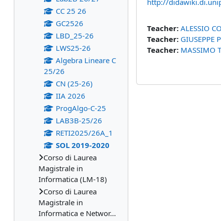
http://didawiki.di.un
CC 25 26
GC2526
Teacher:
ALESSIO C
LBD_25-26
Teacher:
GIUSEPPE 
LWS25-26
Teacher:
MASSIMO 
Algebra Lineare C
25/26
CN (25-26)
IIA 2026
ProgAlgo-C-25
LAB3B-25/26
RETI2025/26A_1
SOL 2019-2020
Corso di Laurea
Magistrale in
Informatica (LM-18)
Corso di Laurea
Magistrale in
Informatica e Networ...