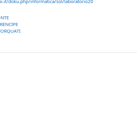
ipi.it/doku.php/informatica/sol/laboratorio20
ONTE
PRENCIPE
TORQUATI