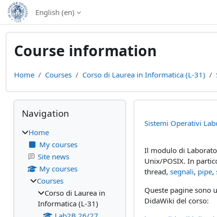
Skip to main content
English ‎(en)‎
Course information
Home
Courses
Corso di Laurea in Informatica (L-31)
Blocks
Skip Navigation
Navigation
Sistemi Operativi Lab
Home
My courses
Il modulo di Laborato
Site news
Unix/POSIX. In partico
My courses
thread,
segnali
,
pipe
,
Courses
Queste pagine sono uti
Corso di Laurea in
DidaWiki del corso:
Informatica (L-31)
Lab2B 26/27