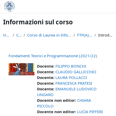
Vai al contenuto principale
Informazioni sul corso
Home
Corsi
Corso di Laurea in Informatica (L-31)
FTP(A)-21/22
Introduzione
Fondamenti Teorici e Programmazione (2021/22)
Docente:
FILIPPO BONCHI
Docente:
CLAUDIO GALLICCHIO
Docente:
LAURA POLLACCI
Docente:
FRANCESCA PRATESI
Docente:
EMANUELE LUDOVICO
UNGARO
Docente non editor:
CHIARA
PICCOLO
Docente non editor:
LUCIA PIFFERI