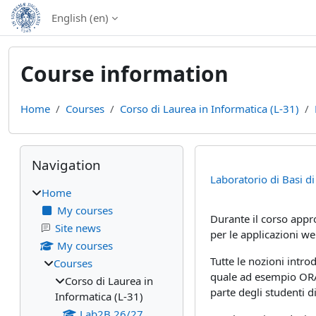
Skip to main content
English ‎(en)‎
Course information
Home
Courses
Corso di Laurea in Informatica (L-31)
Blocks
Skip Navigation
Navigation
Laboratorio di Basi d
Home
My courses
Durante il corso appro
Site news
per le applicazioni we
My courses
Tutte le nozioni intr
Courses
quale ad esempio ORA
Corso di Laurea in
parte degli studenti d
Informatica (L-31)
Lab2B 26/27