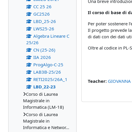
Una breve introduzion
CC 25 26
Il corso di base di 
GC2526
LBD_25-26
Per poter sostenere l’
LWS25-26
Il progetto prevede l
Algebra Lineare C
di dati con dei dati util
25/26
Oltre al codice in PL
CN (25-26)
IIA 2026
ProgAlgo-C-25
LAB3B-25/26
RETI2025/26A_1
Teacher:
GIOVANNA
LBD_22-23
Corso di Laurea
Magistrale in
Informatica (LM-18)
Corso di Laurea
Magistrale in
Informatica e Networ...