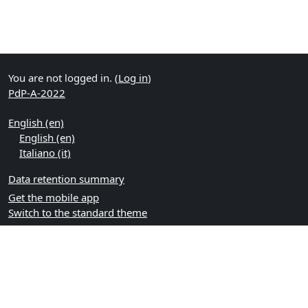
You are not logged in. (
Log in
)
PdP-A-2022
English ‎(en)‎
English ‎(en)‎
Italiano ‎(it)‎
Data retention summary
Get the mobile app
Switch to the standard theme