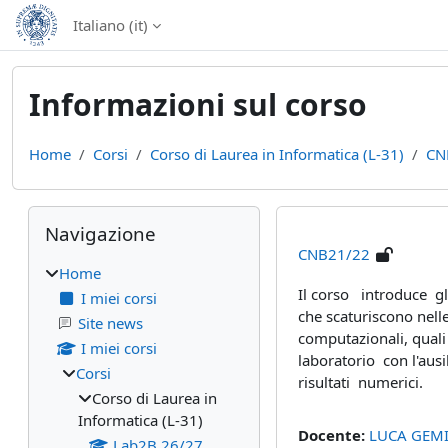
Vai al contenuto principale
Italiano ‎(it)‎
Informazioni sul corso
Home
Corsi
Corso di Laurea in Informatica (L-31)
CN
Blocchi
Salta Navigazione
Navigazione
CNB21/22
Home
Il corso introduce gl
I miei corsi
che scaturiscono nell
Site news
computazionali, qual
I miei corsi
laboratorio con l'aus
Corsi
risultati numerici.
Corso di Laurea in
Informatica (L-31)
Docente:
LUCA GEM
Lab2B 26/27