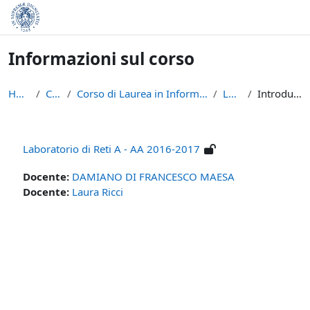
Vai al contenuto principale
Informazioni sul corso
Home
Corsi
Corso di Laurea in Informatica (L-31)
LPR-A
Introduzione
Laboratorio di Reti A - AA 2016-2017
Docente:
DAMIANO DI FRANCESCO MAESA
Docente:
Laura Ricci