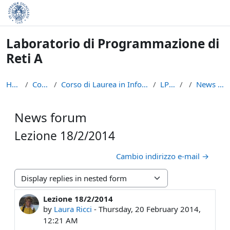
Skip to main content
Laboratorio di Programmazione di
Reti A
Home
Courses
Corso di Laurea in Informatica (L-31)
LPR - A
News forum
News forum
Lezione 18/2/2014
Cambio indirizzo e-mail →
Display mode
Lezione 18/2/2014
Number of replies: 0
by
Laura Ricci
-
Thursday, 20 February 2014,
12:21 AM