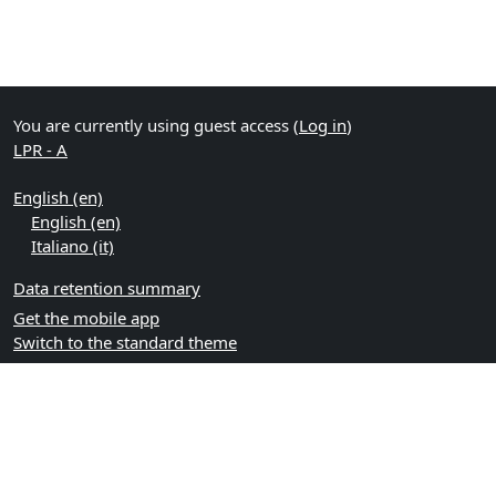
You are currently using guest access (
Log in
)
LPR - A
English ‎(en)‎
English ‎(en)‎
Italiano ‎(it)‎
Data retention summary
Get the mobile app
Switch to the standard theme