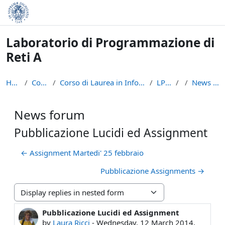
Skip to main content
Laboratorio di Programmazione di
Reti A
Home
Courses
Corso di Laurea in Informatica (L-31)
LPR - A
News forum
News forum
Pubblicazione Lucidi ed Assignment
← Assignment Martedi' 25 febbraio
Pubblicazione Assignments →
Display mode
Pubblicazione Lucidi ed Assignment
Number of replies: 0
by
Laura Ricci
-
Wednesday, 12 March 2014,