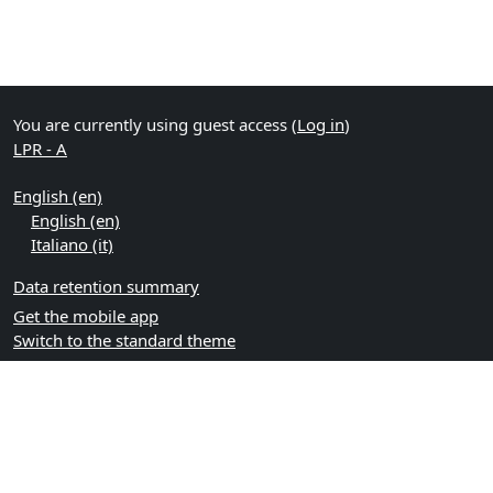
You are currently using guest access (
Log in
)
LPR - A
English ‎(en)‎
English ‎(en)‎
Italiano ‎(it)‎
Data retention summary
Get the mobile app
Switch to the standard theme