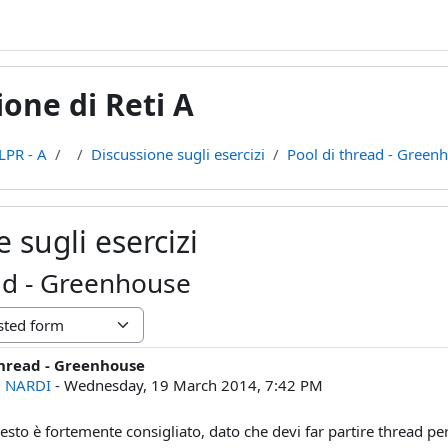
one di Reti A
LPR - A
Discussione sugli esercizi
Pool di thread - Green
 sugli esercizi
ad - Greenhouse
thread - Greenhouse
lies: 0
 NARDI
-
Wednesday, 19 March 2014, 7:42 PM
iesto è fortemente consigliato, dato che devi far partire thread pe