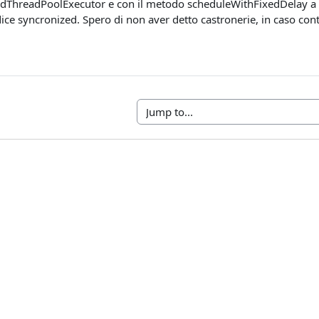
dThreadPoolExecutor e con il metodo scheduleWithFixedDelay a me
dice syncronized. Spero di non aver detto castronerie, in caso cont
Jump to...