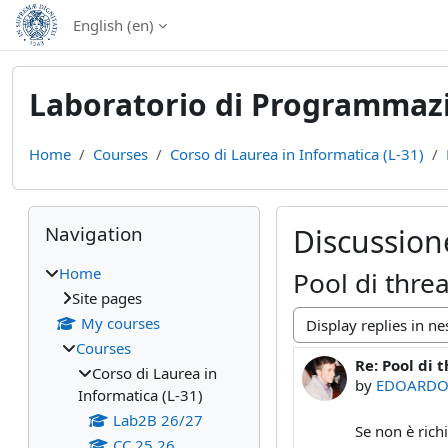
Skip to main content
English ‎(en)‎
Laboratorio di Programmazi
Home
Courses
Corso di Laurea in Informatica (L-31)
Blocks
Skip Navigation
Navigation
Discussione
Home
Pool di thre
Site pages
My courses
Display mode
Courses
Re: Pool di 
Number of rep
Corso di Laurea in
by
EDOARDO
Informatica (L-31)
Lab2B 26/27
Se non è rich
CC 25 26