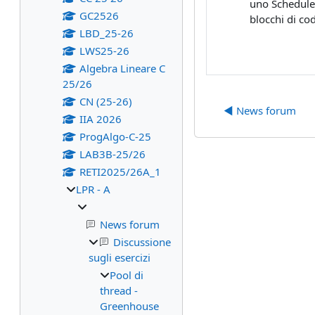
uno Schedule
GC2526
blocchi di co
LBD_25-26
LWS25-26
Algebra Lineare C
25/26
CN (25-26)
◀︎ News forum
IIA 2026
ProgAlgo-C-25
LAB3B-25/26
RETI2025/26A_1
LPR - A
News forum
Discussione
sugli esercizi
Pool di
thread -
Greenhouse