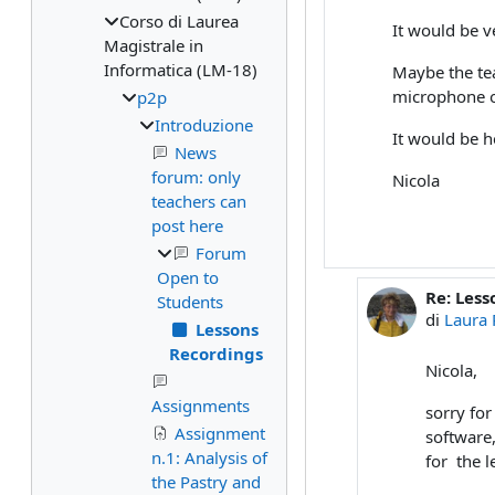
Corso di Laurea
It would be v
Magistrale in
Informatica (LM-18)
Maybe the tea
microphone of
p2p
Introduzione
It would be h
News
forum: only
Nicola
teachers can
post here
Forum
Open to
Re: Les
In ripost
Students
di
Laura 
Lessons
Recordings
Nicola,
Assignments
sorry for
Assignment
software,
n.1: Analysis of
for the l
the Pastry and