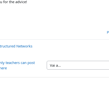
 for the advice!
P
structured Networks
ly teachers can post 
Vai a...
here