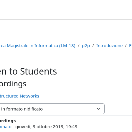
rea Magistrale in Informatica (LM-18)
p2p
Introduzione
F
n to Students
ordings
structured Networks
ne
ordings
poste: 1
minato
-
giovedì, 3 ottobre 2013, 19:49