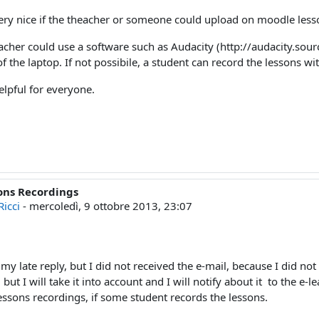
ery nice if the theacher or someone could upload on moodle less
cher could use a software such as Audacity (http://audacity.sourc
 the laptop. If not possibile, a student can record the lessons wi
elpful for everyone.
sons Recordings
a a Utente eliminato
Ricci
-
mercoledì, 9 ottobre 2013, 23:07
 my late reply, but I did not received the e-mail, because I did no
 but I will take it into account and I will notify about it to the
essons recordings, if some student records the lessons.