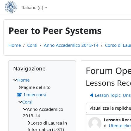
Vai al contenuto principale
Italiano ‎(it)‎
Peer to Peer Systems
Home
Corsi
Anno Accademico 2013-14
Corso di Lau
Blocchi
Salta Navigazione
Navigazione
Forum Ope
Home
Lessons Rec
Pagine del sito
I miei corsi
◀︎ Lesson Topic: Un
Corsi
Anno Accademico
Modalità visualizzazio
2013-14
Lessons Rec
Numero di ris
Corso di Laurea in
di
Utente eli
Informatica (L-31)