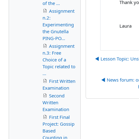
Thank you
of the ...
Assignment
n.2:
Experimenting
Laura
the Gnutella
PING-PO...
Assignment
n.3: Free
◀︎ Lesson Topic: Un
Choice of a
Topic related to
...
◀︎ News forum: on
First Written
Examination
Second
Written
Examination
First Final
Project: Gossip
Based
Counting in