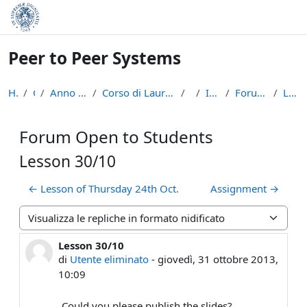
Vai al contenuto principale
Peer to Peer Systems
Home
Corsi
Anno Accademico 2013-14
Corso di Laurea Magistrale in Informatica (LM-18)
p2p
Introduzione
Forum Open to Students
Lesson 30/10
Forum Open to Students
Lesson 30/10
← Lesson of Thursday 24th Oct.
Assignment →
Modalità visualizzazione
Lesson 30/10
Numero di risposte: 0
di
Utente eliminato
-
giovedì, 31 ottobre 2013,
10:09
Could you please publish the slides?