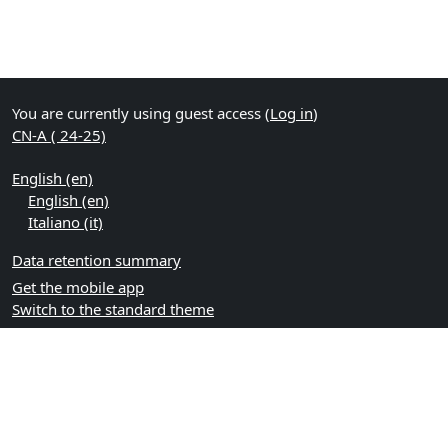
You are currently using guest access (
Log in
)
CN-A ( 24-25)
English ‎(en)‎
English ‎(en)‎
Italiano ‎(it)‎
Data retention summary
Get the mobile app
Switch to the standard theme