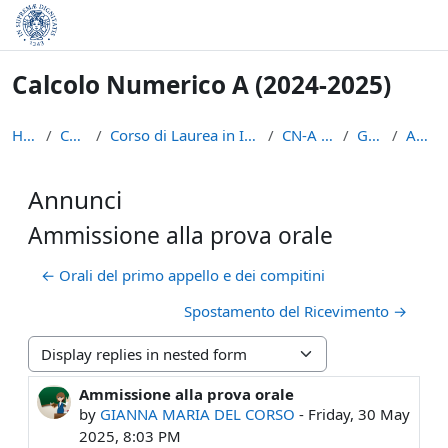
Skip to main content
Calcolo Numerico A (2024-2025)
Home
Courses
Corso di Laurea in Informatica (L-31)
CN-A ( 24-25)
General
Annunci
Annunci
Ammissione alla prova orale
← Orali del primo appello e dei compitini
Spostamento del Ricevimento →
Display mode
Ammissione alla prova orale
Number of replies: 0
by
GIANNA MARIA DEL CORSO
-
Friday, 30 May
2025, 8:03 PM