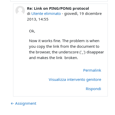
Re: Link on PING/PONG protocol
In riposta a Laura Ricci
di
Utente eliminato
-
giovedì, 19 dicembre
2013, 14:55
Ok,
Now it works fine. The problem is when
you copy the link from the document to
the browser, the underscore ('_') disappear
and makes the link broken.
Permalink
Visualizza intervento genitore
Rispondi
← Assignment