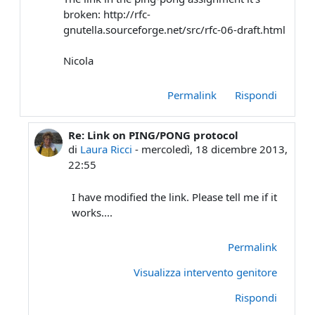
broken: http://rfc-
gnutella.sourceforge.net/src/rfc-06-draft.html
Nicola
Permalink
Rispondi
Re: Link on PING/PONG protocol
In riposta a Utente eliminato
di
Laura Ricci
-
mercoledì, 18 dicembre 2013,
22:55
I have modified the link. Please tell me if it
works....
Permalink
Visualizza intervento genitore
Rispondi