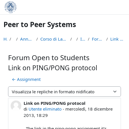
Vai al contenuto principale
Peer to Peer Systems
Home
Corsi
Anno Accademico 2013-14
Corso di Laurea Magistrale in Informatica (LM-18)
p2p
Introduzione
Forum Open to Students
Link on PING/PONG protocol
Forum Open to Students
Link on PING/PONG protocol
← Assignment
Modalità visualizzazione
Link on PING/PONG protocol
Numero di risposte: 2
di
Utente eliminato
-
mercoledì, 18 dicembre
2013, 18:29
The link in the ping-pong assignment it's