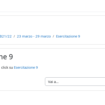
B21/22
23 marzo - 29 marzo
Esercitazione 9
ne 9
teri
i click su
Esercitazione 9
Vai a...