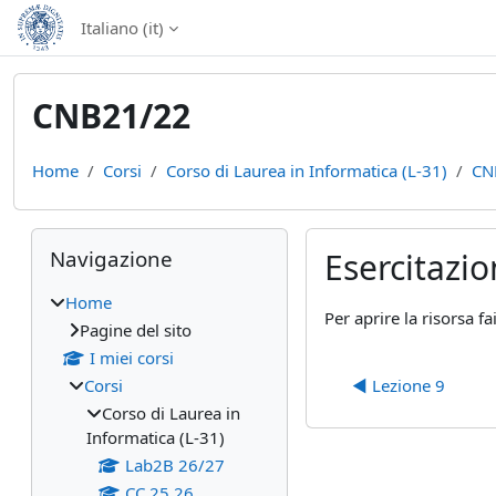
Vai al contenuto principale
Italiano ‎(it)‎
CNB21/22
Home
Corsi
Corso di Laurea in Informatica (L-31)
CN
Blocchi
Salta Navigazione
Navigazione
Esercitazio
Home
Aggregazione dei cri
Per aprire la risorsa fa
Pagine del sito
I miei corsi
Corsi
◀︎ Lezione 9
Corso di Laurea in
Informatica (L-31)
Lab2B 26/27
CC 25 26