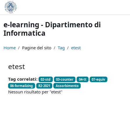
Vai al contenuto principale
e-learning - Dipartimento di
Informatica
Home
Pagine del sito
Tag
etest
etest
Tag correlati:
02-std
03-counter
04-tt
07-equiv
06-formalizing
R2-2021
Assorbimento
Nessun risultato per "etest"