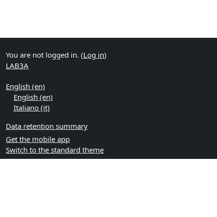
You are not logged in. (
Log in
)
LAB3A
English ‎(en)‎
English ‎(en)‎
Italiano ‎(it)‎
Data retention summary
Get the mobile app
Switch to the standard theme